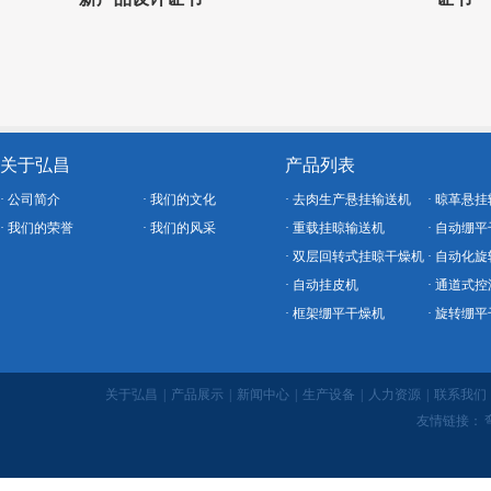
关于弘昌
产品列表
· 公司简介
· 我们的文化
· 去肉生产悬挂输送机
· 晾革悬
· 我们的荣誉
· 我们的风采
· 重载挂晾输送机
· 自动绷
· 双层回转式挂晾干燥机
· 自动化
· 自动挂皮机
· 通道式
· 框架绷平干燥机
· 旋转绷
关于弘昌
|
产品展示
|
新闻中心
|
生产设备
|
人力资源
|
联系我们
友情链接：